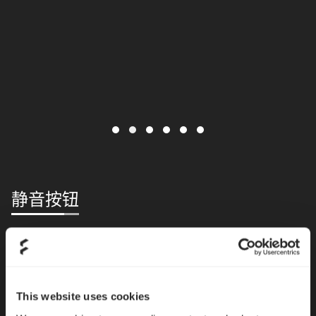
静音按钮
如果你偏好通过按键来静音，或已拆除翻转静音麦克
风，也可以通过按下内建按键来开启或关闭麦克风静
音功能。长按三秒，还可启用或关闭麦克风降噪功
This website uses cookies
能。