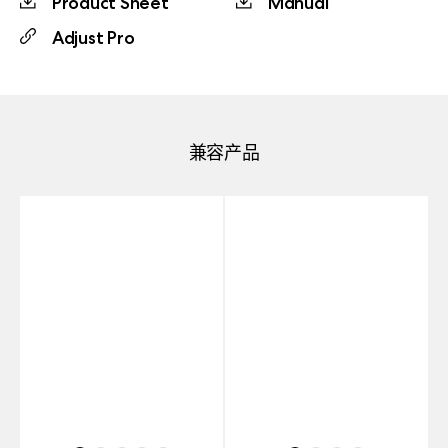
Product Sheet
Manual
Adjust Pro
兼容产品