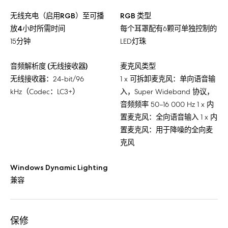
无线充电（启用RGB）至可播
RGB 类型
放4小时所需时间
每个耳罩配有6颗可单独控制的
15分钟
LED灯珠
音频解析度 (无线接收器)
麦克风类型
无线接收器：24-bit/96
1 x 可拆卸麦克风：单向语音输
kHz（Codec：LC3+）
入，Super Wideband 协议，
音频频率 50–16 000 Hz 1 x 内
置麦克风：全向语音输入 1 x 内
置麦克风：用于降噪的全向麦
克风
Windows Dynamic Lighting
兼容
保修