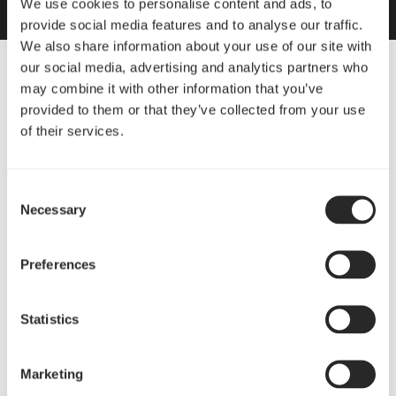
We use cookies to personalise content and ads, to
provide social media features and to analyse our traffic.
We also share information about your use of our site with
our social media, advertising and analytics partners who
may combine it with other information that you’ve
provided to them or that they’ve collected from your use
of their services.
Consent
Necessary
Selection
Preferences
Statistics
持久续航
最长可连续使用 40 小时，游戏间隙放入随附的感应式充
Marketing
电座即可自动充电。