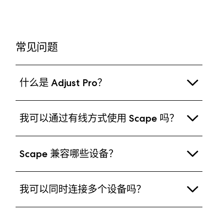
常见问题
什么是 Adjust Pro？
Adjust Pro 是一个无需注册的基于网页的配置工具。
我可以通过有线方式使用 Scape 吗？
只需将 Scape 连接到您的电脑，并在通过浏览器访
问该网址，即可开始自定义调整 EQ 预设模式和灯光
可以，您可以使用附带的线缆将 Scape 直接连接到
效果。在 Adjust Pro 中，您还可以升级最新设备固
Scape 兼容哪些设备？
电脑的 USB-A 接口。或者，使用附带的 2.4 GHz
件，无需下载或运行任何软件。连接时可通过附带的
USB-A 无线接收器连接电脑，则可享受超低延迟的
线缆或 USB-A 接口的适配器进行连接。
电脑（有线/USB、2.4GHz无线、蓝牙）
无线音频传输。
我可以同时连接多个设备吗？
PlayStation 4/5（2.4GHz无线连接）
虽然无法混合多路音频信号，但您可以通过蓝牙同时