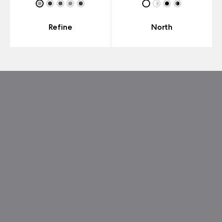
Refine
North