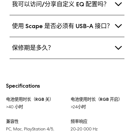
我可以访问/分享自定义 EQ 配置吗？
连接多台设备。此外，借助内置的连接模式切换功
支持蓝牙的设备：Mac、Nintendo Switch及
能，可轻松在2.4GHz无线与蓝牙连接之间自由切
iOS/Android移动设备
可以。若他人创建了自定义EQ配置并分享代码给
换。
使用 Scape 是否必须有 USB-A 接口？
您，即可通过Adjust Pro输入该代码使用对应配置。
您也可在Adjust Pro中创建专属EQ配置，系统将自动
Scape支持蓝牙无线连接。但若需通过Adjust Pro进
生成分享代码供他人使用。
保修期是多久？
行配置，则必须使用2.4GHz无线适配器或有线连接
（二者均需设备具备USB-A接口）。用户可自行搭配
Scape享有两年质保服务，涵盖软件、硬件及技术组
USB-C转接器或线缆，将设备连接至USB-C端口。
件的维修（但不包含意外损坏或外观磨损）。如需技
术支持，请联系我们的客服团队，我们将竭诚为您服
Specifications
务：https://support.fractal-design.com
电池使用时长（RGB 关）
电池使用时长（RGB 开启）
>40 小时
>24小时
兼容性
频率响应
PC, Mac, PlayStation 4/5,
20-20 000 Hz