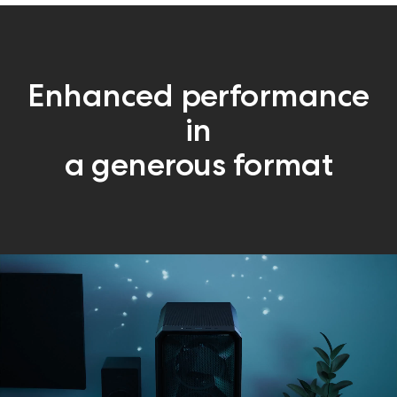
TMALL
Enhanced performance
in
a generous format