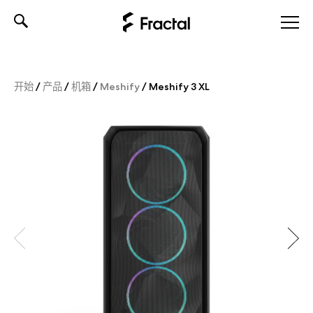
Skip
to
content
开始
/
产品
/
机箱
/
Meshify
/
Meshify 3 XL