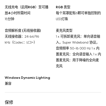
无线充电（启用RGB）至可播
RGB 类型
放4小时所需时间
每个耳罩配有6颗可单独控制的
15分钟
LED灯珠
音频解析度 (无线接收器)
麦克风类型
无线接收器：24-bit/96
1 x 可拆卸麦克风：单向语音输
kHz（Codec：LC3+）
入，Super Wideband 协议，
音频频率 50–16 000 Hz 1 x 内
置麦克风：全向语音输入 1 x 内
置麦克风：用于降噪的全向麦
克风
Windows Dynamic Lighting
兼容
保修