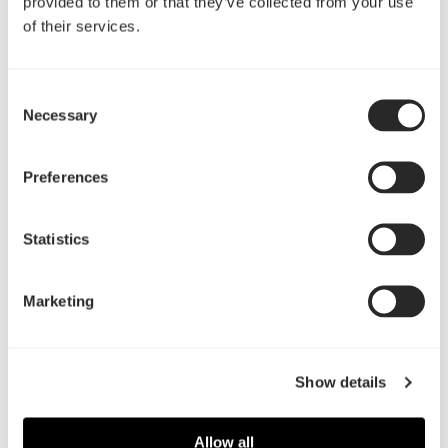
provided to them or that they’ve collected from your use
of their services.
Consent
Necessary
Selection
Preferences
Statistics
Marketing
无缝连接
Show details
支持Bluetooth 5.3多设备连接，或透过随附的无线接受
Allow all
器享受24-bit / 96 kHz 的超低延迟无线音讯