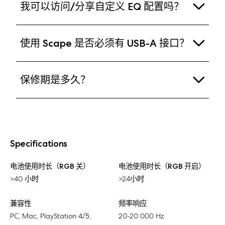
我可以访问/分享自定义 EQ 配置吗？
连接多台设备。此外，借助内置的连接模式切换功
支持蓝牙的设备：Mac、Nintendo Switch及
能，可轻松在2.4GHz无线与蓝牙连接之间自由切
iOS/Android移动设备
可以。若他人创建了自定义EQ配置并分享代码给
换。
使用 Scape 是否必须有 USB-A 接口？
您，即可通过Adjust Pro输入该代码使用对应配置。
您也可在Adjust Pro中创建专属EQ配置，系统将自动
Scape支持蓝牙无线连接。但若需通过Adjust Pro进
生成分享代码供他人使用。
保修期是多久？
行配置，则必须使用2.4GHz无线适配器或有线连接
（二者均需设备具备USB-A接口）。用户可自行搭配
Scape享有两年质保服务，涵盖软件、硬件及技术组
USB-C转接器或线缆，将设备连接至USB-C端口。
件的维修（但不包含意外损坏或外观磨损）。如需技
术支持，请联系我们的客服团队，我们将竭诚为您服
Specifications
务：https://support.fractal-design.com
电池使用时长（RGB 关）
电池使用时长（RGB 开启）
>40 小时
>24小时
兼容性
频率响应
PC, Mac, PlayStation 4/5,
20-20 000 Hz