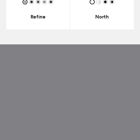
Refine
North