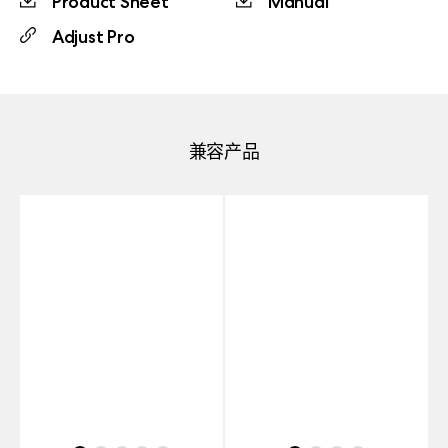
Product Sheet
Manual
Adjust Pro
兼容产品