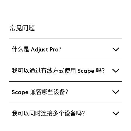
常见问题
什么是 Adjust Pro？
Adjust Pro 是一个无需注册的基于网页的配置工具。
我可以通过有线方式使用 Scape 吗？
只需将 Scape 连接到您的电脑，并在通过浏览器访
问该网址，即可开始自定义调整 EQ 预设模式和灯光
可以，您可以使用附带的线缆将 Scape 直接连接到
效果。在 Adjust Pro 中，您还可以升级最新设备固
Scape 兼容哪些设备？
电脑的 USB-A 接口。或者，使用附带的 2.4 GHz
件，无需下载或运行任何软件。连接时可通过附带的
USB-A 无线接收器连接电脑，则可享受超低延迟的
线缆或 USB-A 接口的适配器进行连接。
电脑（有线/USB、2.4GHz无线、蓝牙）
无线音频传输。
我可以同时连接多个设备吗？
PlayStation 4/5（2.4GHz无线连接）
虽然无法混合多路音频信号，但您可以通过蓝牙同时