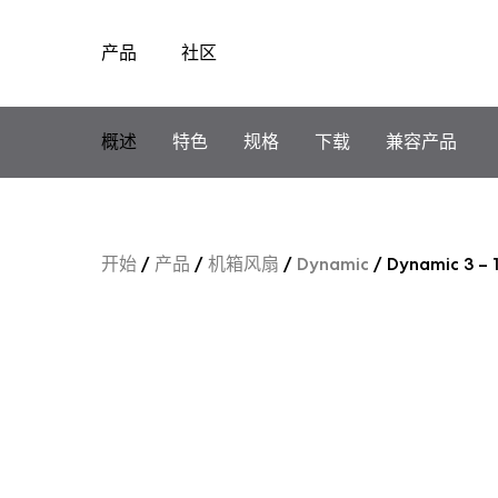
产品
社区
Skip
to
content
概述
特色
规格
下载
兼容产品
开始
/
产品
/
机箱风扇
/
Dynamic
/
Dynamic 3 – 