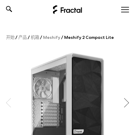
Skip
to
content
开始
/
产品
/
机箱
/
Meshify
/
Meshify 2 Compact Lite