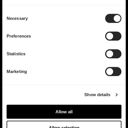
Consent
Necessary
Selection
Preferences
Statistics
Marketing
Show details
Allow all
Allow selection