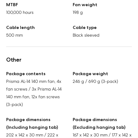
MTBF
Fan weight
100,000 hours
198 g
Cable length
Cable type
500 mm
Black sleeved
Other
Package contents
Package weight
Prisma AL-14 140 mm fan, 4x
246 g / 690 g (3-pack)
fan screws / 3x Prisma AL-14
140 mm fan, 12x fan screws
(3-pack)
Package dimensions
Package dimensions
(Including hanging tab)
(Excluding hanging tab)
202 x 142 x 30 mm / 222 x
167 x 142 x 30 mm / 177 x 142 x