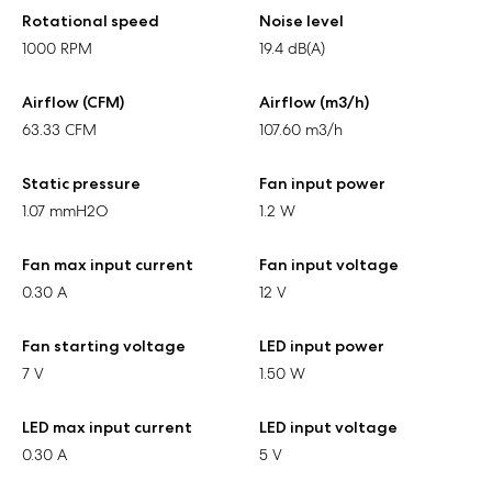
Rotational speed
Noise level
1000 RPM
19.4 dB(A)
Airflow (CFM)
Airflow (m3/h)
63.33 CFM
107.60 m3/h
Static pressure
Fan input power
1.07 mmH2O
1.2 W
Fan max input current
Fan input voltage
0.30 A
12 V
Fan starting voltage
LED input power
7 V
1.50 W
LED max input current
LED input voltage
0.30 A
5 V