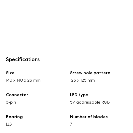
Specifications
Size
Screw hole pattern
140 x 140 x 25 mm
125 x 125 mm
Connector
LED type
3-pin
5V addressable RGB
Bearing
Number of blades
LLS
7