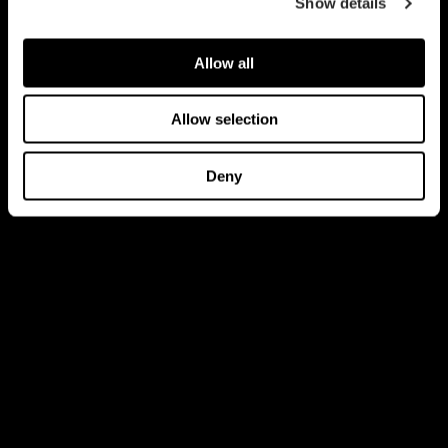
Show details
Allow all
Allow selection
Deny
全新Focus 2中塔机箱通过精准、直观且蕴含巧思的匠心设
计，来发挥极致通风潜力。创新的内部布局让机箱气流畅
通无阻，完全释放机箱直接冷却硬件的强大实力，同时也
令主机的组装和升级体验变得无比轻松愉快，以性能为中
心的设计将帮助实践玩家渴望的流畅体验，让使用者全身
心专注于其他更重要的功能。