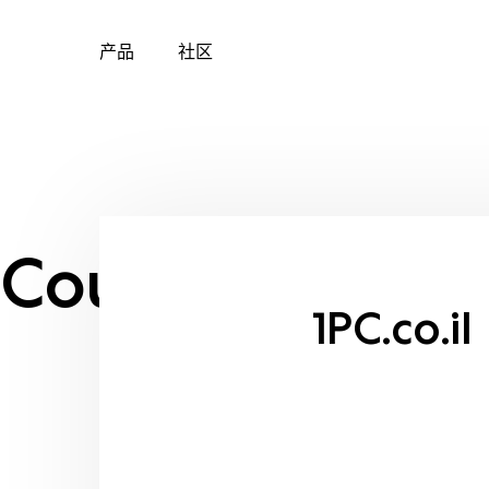
产品
社区
Skip
to
content
Country:
Israel
1PC.co.il