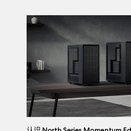
认识 North Series Momentum Edi