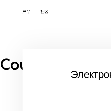
产品
社区
Skip
to
content
Country:
Ukrai
Электро