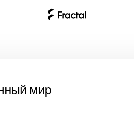
ne
нный мир